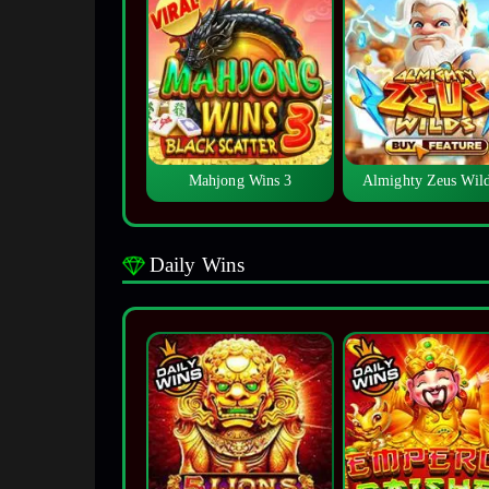
Mahjong Wins 3
Almighty Zeus Wi
Daily Wins