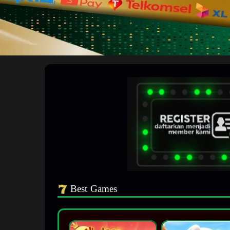
Best Games