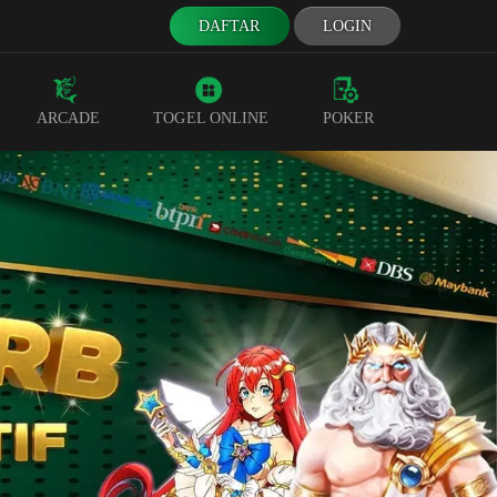
DAFTAR
LOGIN
ARCADE
TOGEL ONLINE
POKER