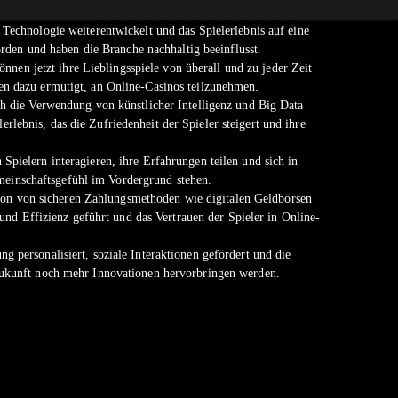
 Technologie weiterentwickelt und das Spielerlebnis auf eine
rden und haben die Branche nachhaltig beeinflusst.
nnen jetzt ihre Lieblingsspiele von überall und zu jeder Zeit
en dazu ermutigt, an Online-Casinos teilzunehmen.
ch die Verwendung von künstlicher Intelligenz und Big Data
lebnis, das die Zufriedenheit der Spieler steigert und ihre
Spielern interagieren, ihre Erfahrungen teilen und sich in
meinschaftsgefühl im Vordergrund stehen.
ion von sicheren Zahlungsmethoden wie digitalen Geldbörsen
und Effizienz geführt und das Vertrauen der Spieler in Online-
g personalisiert, soziale Interaktionen gefördert und die
 Zukunft noch mehr Innovationen hervorbringen werden.