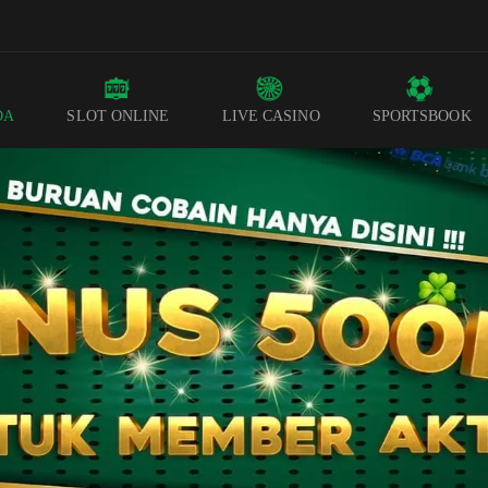
DA
SLOT ONLINE
LIVE CASINO
SPORTSBOOK