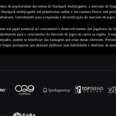
nto da popularidade das mesas de blackjack multijogador, o mercado de lín
e blackjack multijogador em plataformas online e em cassinos físicos tem per
fiadores, contribuindo para a expansão e diversificação do mercado de jogos 
m um papel essencial no crescimento e desenvolvimento dos jogadores de lín
contribuindo para o crescimento do mercado de jogos de cartas na região. A ex
vançados, podem se beneficiar das vantagens que essas mesas oferecem. Portan
de língua portuguesa que desejam melhorar suas habilidades e desfrutar de uma 