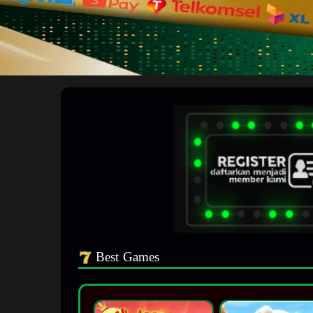
Best Games