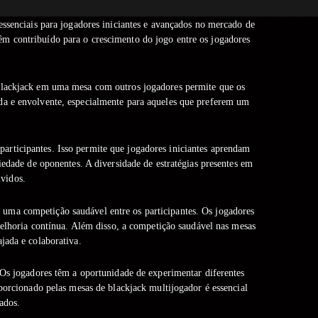
ssenciais para jogadores iniciantes e avançados no mercado de
têm contribuído para o crescimento do jogo entre os jogadores
r blackjack em uma mesa com outros jogadores permite que os
tida e envolvente, especialmente para aqueles que preferem um
participantes. Isso permite que jogadores iniciantes aprendam
iedade de oponentes. A diversidade de estratégias presentes em
lvidos.
 uma competição saudável entre os participantes. Os jogadores
melhoria contínua. Além disso, a competição saudável nas mesas
jada e colaborativa.
Os jogadores têm a oportunidade de experimentar diferentes
porcionado pelas mesas de blackjack multijogador é essencial
ados.