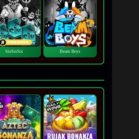
SixSixSix
Beam Boys