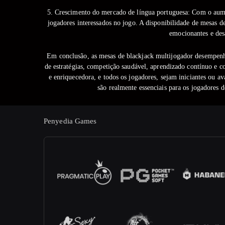
5. Crescimento do mercado de língua portuguesa: Com o aume
jogadores interessados no jogo. A disponibilidade de mesas d
emocionantes e desa
Em conclusão, as mesas de blackjack multijogador desempenha
de estratégias, competição saudável, aprendizado contínuo e 
e enriquecedora, e todos os jogadores, sejam iniciantes ou a
são realmente essenciais para os jogadores 
Penyedia Games