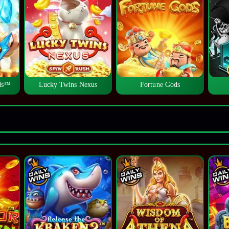
lds™
Lucky Twins Nexus
Fortune Gods