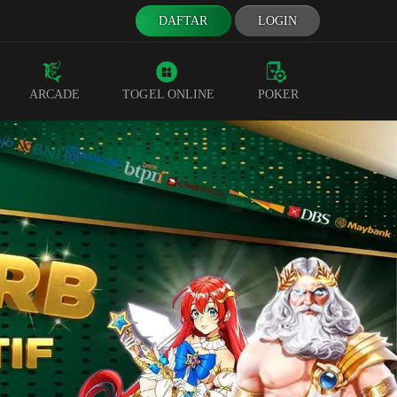
DAFTAR
LOGIN
ARCADE
TOGEL ONLINE
POKER