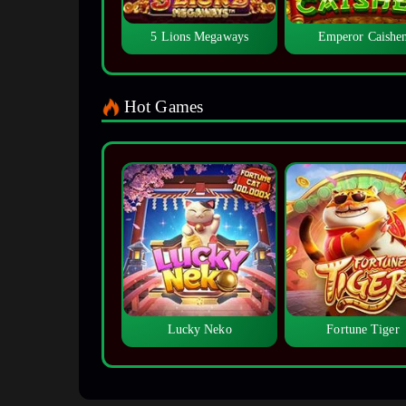
5 Lions Megaways
Emperor Caishe
Hot Games
Lucky Neko
Fortune Tiger