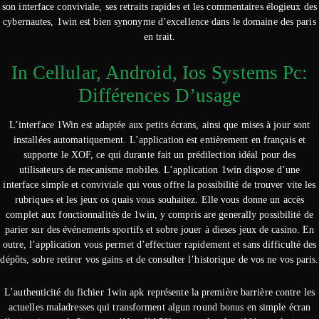
son interface conviviale, ses retraits rapides et les commentaires élogieux des
cybernautes, 1win est bien synonyme d’excellence dans le domaine des paris
en trait.
In Cellular, Android, Ios Systems Pc:
Différences D’usage
L’interface 1Win est adaptée aux petits écrans, ainsi que mises à jour sont
installées automatiquement. L’application est entièrement en français et
supporte le XOF, ce qui durante fait un prédilection idéal pour des
utilisateurs de mecanisme mobiles. L’application 1win dispose d’une
interface simple et conviviale qui vous offre la possibilité de trouver vite les
rubriques et les jeux os quais vous souhaitez. Elle vous donne un accès
complet aux fonctionnalités de 1win, y compris are generally possibilité de
parier sur des événements sportifs et sobre jouer à dieses jeux de casino. En
outre, l’application vous permet d’effectuer rapidement et sans difficulté des
dépôts, sobre retirer vos gains et de consulter l’historique de vos ne vos paris.
L’authenticité du fichier 1win apk représente la première barrière contre les
actuelles maladresses qui transforment algun round bonus en simple écran