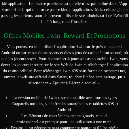
kid application. Le bizarre problème est qu’elle n’est pas online dans l’App
Store officiel, qui n’autorise pas ce kind d’applications. Mais cela ne gênera
passing les parieurs, auto ils peuvent utiliser le site administratif de 1Win fill
la télécharger ain l’installer.
Offres Mobiles 1win: Reward Et Promotions
Vous pouvez ensuite utiliser l’application 1win sur le présent appareil
Android ou parier sur dieses sports et dieses jeux de casino à tout second, où
que les joueurs soyez. Pour commencer à jouer au casino mobile 1win, vous
devez les joueurs inscrire sur le site Web de 1win et télécharger l’application
du casino cellular. Pour télécharger 1win iOS sous forme de raccourci net,
ouvrez le web site officiel dans Safari, touchez l’icône para partage, puis
sélectionnez « Ajouter à l’écran d’accueil ».
La version mobile de 1win reste compatible avec tous les types
d’appareils mobiles, y pénétré les smartphones et tablettes iOS et
Android.
Les éléments de contrôle deviennent grands, ce quel
professionnel est pratique pour une utilisation à une main.
Ensuite, il est nécessaire para comprendre pourquoi il” “se révèle