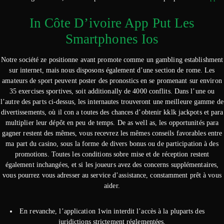
In Côte D’ivoire App Put Les
Smartphones Ios
Notre société ze positionne avant promote comme un gambling establishment
sur internet, mais nous disposons également d’une section de rome. Les
amateurs de sport peuvent poster des pronostics en se promenant sur environ
35 exercises sportives, soit additionally de 4000 conflits. Dans l’une ou
l’autre des parts ci-dessus, les internautes trouveront une meilleure gamme de
divertissements, où il con a toutes des chances d’obtenir kklk jackpots et para
multiplier leur dépôt en peu de temps. De as well as, les opportunités para
gagner restent des mêmes, vous recevrez les mêmes conseils favorables entre
ma part du casino, sous la forme de divers bonus ou de participation à des
promotions. Toutes les conditions sobre mise et de réception restent
également inchangées, et si les joueurs avez des concerns supplémentaires,
vous pourrez vous adresser au service d’assistance, constamment prêt à vous
aider.
En revanche, l’application 1win interdit l’accès à la pluparts des
juridictions strictement réglementées.