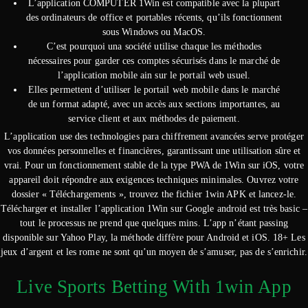
L’application COMPUTER 1Win est compatible avec la plupart
des ordinateurs de office et portables récents, qu’ils fonctionnent
sous Windows ou MacOS.
C’est pourquoi una société utilise chaque les méthodes
nécessaires pour garder ces comptes sécurisés dans le marché de
l’application mobile ain sur le portail web usuel.
Elles permettent d’utiliser le portail web mobile dans le marché
de un format adapté, avec un accès aux sections importantes, au
service client et aux méthodes de paiement.
L’application use des technologies para chiffrement avancées serve protéger
vos données personnelles et financières, garantissant une utilisation sûre et
vrai. Pour un fonctionnement stable de la type PWA de 1Win sur iOS, votre
appareil doit répondre aux exigences techniques minimales. Ouvrez votre
dossier « Téléchargements », trouvez the fichier 1win APK et lancez-le.
Télécharger et installer l’application 1Win sur Google android est très basic –
tout le processus ne prend que quelques mins. L’app n’étant passing
disponible sur Yahoo Play, la méthode diffère pour Android et iOS. 18+ Les
jeux d’argent et les rome ne sont qu’un moyen de s’amuser, pas de s’enrichir.
Live Sports Betting With 1win App