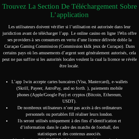
Trouvez La Section De Téléchargement Sobre
L’application
Les utilisateurs doivent vérifier si l’utilisation est autorisée dans leur
juridiction avant de télécharger l’app. Le online casino en ligne 1Win offre
ses providers à ses consumers en vertu d’une licence délivrée doble la
Curaçao Gaming Commission (Commission kklk jeux de Curaçao). Dans
certains pays où les amusements d’argent sont généralement autorisés, cela
peut ne pas suffire si les autorités locales veulent la cual la licence se révèle
être locale.
L’app 1win accepte cartes bancaires (Visa, Mastercard), e-wallets
(Skrill, Payeer, AstroPay, and so forth. ), paiements mobile
phones (Apple/Google Pay) et cryptos (Bitcoin, Ethereum,
USDT).
De nombreux utilisateurs n’ont pas accès à des ordinateurs
personnels ou portables fill réaliser leurs london.
Ils seront utilisés uniquement à des fins d’identification et
d’information dans le cadre des matchs de football, des
statistiques et des contenus associés.