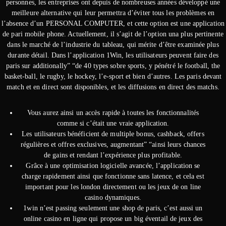
personnes, les entreprises ont depuis de nombreuses années développé une
meilleure alternative qui leur permettra d’éviter tous les problèmes en
l’absence d’un PERSONAL COMPUTER, et cette option est une application
de pari mobile phone. Actuellement, il s’agit de l’option una plus pertinente
dans le marché de l’industrie du tableau, qui mérite d’être examinée plus
durante détail. Dans l’application 1Win, les utilisateurs peuvent faire des
paris sur additionally” “de 40 types sobre sports, y pénétré le football, the
basket-ball, le rugby, le hockey, l’e-sport et bien d’autres. Les paris devant
match et en direct sont disponibles, et les diffusions en direct des matchs.
Vous aurez ainsi un accès rapide à toutes les fonctionnalités
comme si c’était une vraie application.
Les utilisateurs bénéficient de multiple bonus, cashback, offers
régulières et offres exclusives, augmentant” “ainsi leurs chances
de gains et rendant l’expérience plus profitable.
Grâce à une optimisation logicielle avancée, l’application se
charge rapidement ainsi que fonctionne sans latence, et cela est
important pour les london directement ou les jeux de on line
casino dynamiques.
1win n’est passing seulement une shop de paris, c’est aussi un
online casino en ligne qui propose un big éventail de jeux des