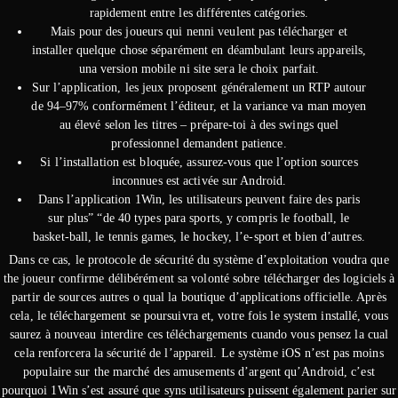
rapidement entre les différentes catégories.
Mais pour des joueurs qui nenni veulent pas télécharger et
installer quelque chose séparément en déambulant leurs appareils,
una version mobile ni site sera le choix parfait.
Sur l’application, les jeux proposent généralement un RTP autour
de 94–97% conformément l’éditeur, et la variance va man moyen
au élevé selon les titres – prépare-toi à des swings quel
professionnel demandent patience.
Si l’installation est bloquée, assurez-vous que l’option sources
inconnues est activée sur Android.
Dans l’application 1Win, les utilisateurs peuvent faire des paris
sur plus” “de 40 types para sports, y compris le football, le
basket-ball, le tennis games, le hockey, l’e-sport et bien d’autres.
Dans ce cas, le protocole de sécurité du système d’exploitation voudra que
the joueur confirme délibérément sa volonté sobre télécharger des logiciels à
partir de sources autres o qual la boutique d’applications officielle. Après
cela, le téléchargement se poursuivra et, votre fois le system installé, vous
saurez à nouveau interdire ces téléchargements cuando vous pensez la cual
cela renforcera la sécurité de l’appareil. Le système iOS n’est pas moins
populaire sur the marché des amusements d’argent qu’Android, c’est
pourquoi 1Win s’est assuré que syns utilisateurs puissent également parier sur