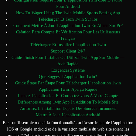
Configuration Requise Pour L’application 1win Côte D’ivoire
Pour Android
How To Wager Using The 1win Mobile Sports Betting App
Télécharger Et Tech 1win Sur Ios
Comment Mettre À Jour L’application 1win En Allant Sur Pc?
Création Para Compte Et Vérification Pour Les Utilisateurs
Français
Télécharger Et Installer L’application 1win
Support Client 24/7
Guide Finish Pour Installer Ou Utiliser 1win App Sur Mobile —
Avis Rapide
Exigences Système
Que Suggest L’application 1win?
Guide Étape Par Étape Pour Télécharger L’application 1win
Application 1win: Aperçu Rapide
Lancez L’application Et Connectez-vous À Votre Compte
Differences Among 1win App In Addition To Mobile Site
Autorisez L’installation Depuis Des Sources Inconnues
Mettre À Jour L’application Android
Bien qu’il semble o qual la fonctionnalité ou l’assortiment de l’application
IOS et Google android et de la variation mobile du web site soient les
mêmes,” “elle existe encore des différences entre elles. La principale