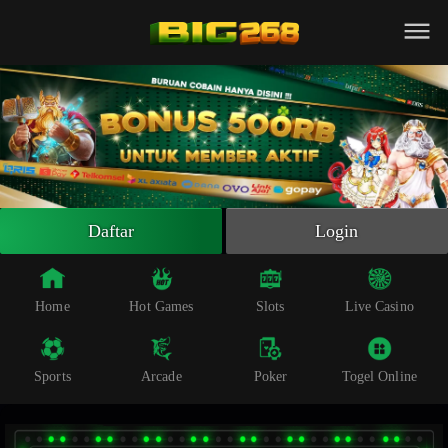
Beranda
Slot Online
Live Casino
Sportsbook
Arcade
Togel Online
Daftar
Login
Poker
Whatsapp
Home
Hot Games
Slots
Live Casino
Telegram
Sports
Arcade
Poker
Togel Online
Livechat