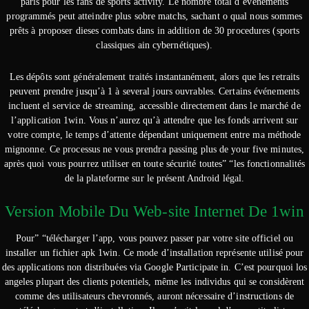
paris pour les fans de sports activity. Le nombre total d’événements
programmés peut atteindre plus sobre matchs, sachant o qual nous sommes
prêts à proposer dieses combats dans in addition de 30 procedures (sports
classiques ain cybernétiques).
Les dépôts sont généralement traités instantanément, alors que les retraits
peuvent prendre jusqu’à 1 à several jours ouvrables. Certains événements
incluent el service de streaming, accessible directement dans le marché de
l’application 1win. Vous n’aurez qu’à attendre que les fonds arrivent sur
votre compte, le temps d’attente dépendant uniquement entre ma méthode
mignonne. Ce processus ne vous prendra passing plus de your five minutes,
après quoi vous pourrez utiliser en toute sécurité toutes” “les fonctionnalités
de la plateforme sur le présent Android légal.
Version Mobile Du Web-site Internet De 1win
Pour” “télécharger l’app, vous pouvez passer par votre site officiel ou
installer un fichier apk 1win. Ce mode d’installation représente utilisé pour
des applications non distribuées via Google Participate in. C’est pourquoi los
angeles plupart des clients potentiels, même les individus qui se considèrent
comme des utilisateurs chevronnés, auront nécessaire d’instructions de