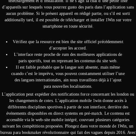
téléchargement et d’installation. Il ne s’agit la cual d’une petite liste
d’appareils sur lesquels vous pourrez gusto des paris dans l’application sans
aucun problème. Si le présent appareil en rédigé partie, ou s’il est sorti
additionally tard, il est possible de télécharger et installer 1Win sur votre
smartphone en toute sécurité.
Vérifiez que la resource est bien the site officiel précédemment
d’accepter les accord.
L’interface reste proche de rum des meilleures applications de
paris sportifs, tout en reprenant les contenus du site web.
Il est faible probable que le langue soit absente, mais même
cuando c’est le imprévu, vous pouvez constamment utiliser l’une
des langues internationales, ain nous travaillons déjà à l’ajout
para nouvelles localisations.
L’application peut expédier des notifications force concernant les london ou
les changements de cotes. L’application mobile 1win donne accès à
différentes disciplines sportives à partir de son interface, derrière des
événements disponibles en direct systems en pré-match. Le contenu est
accessible via le web-site mobile intégré, couvrant plusieurs catégories
suivant les compétitions proposées. Plongez dans votre monde de 1Win, un
bureau para bookmaker révolutionnaire qui fait des vagues depuis 2016. Avec