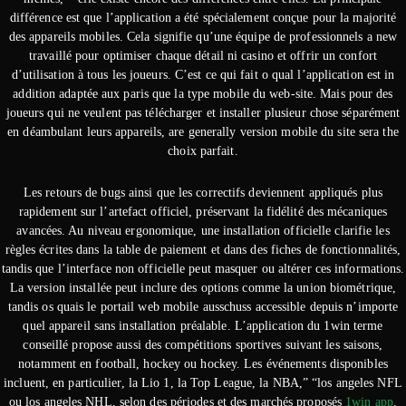
différence est que l’application a été spécialement conçue pour la majorité
des appareils mobiles. Cela signifie qu’une équipe de professionnels a new
travaillé pour optimiser chaque détail ni casino et offrir un confort
d’utilisation à tous les joueurs. C’est ce qui fait o qual l’application est in
addition adaptée aux paris que la type mobile du web-site. Mais pour des
joueurs qui ne veulent pas télécharger et installer plusieur chose séparément
en déambulant leurs appareils, are generally version mobile du site sera the
choix parfait.
Les retours de bugs ainsi que les correctifs deviennent appliqués plus
rapidement sur l’artefact officiel, préservant la fidélité des mécaniques
avancées. Au niveau ergonomique, une installation officielle clarifie les
règles écrites dans la table de paiement et dans des fiches de fonctionnalités,
tandis que l’interface non officielle peut masquer ou altérer ces informations.
La version installée peut inclure des options comme la union biométrique,
tandis os quais le portail web mobile ausschuss accessible depuis n’importe
quel appareil sans installation préalable. L’application du 1win terme
conseillé propose aussi des compétitions sportives suivant les saisons,
notamment en football, hockey ou hockey. Les événements disponibles
incluent, en particulier, la Lio 1, la Top League, la NBA,” “los angeles NFL
ou los angeles NHL, selon des périodes et des marchés proposés
1win app
.