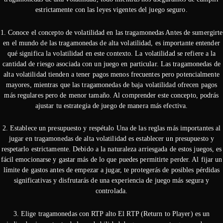
estrictamente con las leyes vigentes del juego seguro.
1. Conoce el concepto de volatilidad en las tragamonedas Antes de sumergirte
en el mundo de las tragamonedas de alta volatilidad, es importante entender
qué significa la volatilidad en este contexto. La volatilidad se refiere a la
cantidad de riesgo asociada con un juego en particular. Las tragamonedas de
alta volatilidad tienden a tener pagos menos frecuentes pero potencialmente
mayores, mientras que las tragamonedas de baja volatilidad ofrecen pagos
más regulares pero de menor tamaño. Al comprender este concepto, podrás
ajustar tu estrategia de juego de manera más efectiva.
2. Establece un presupuesto y respétalo Una de las reglas más importantes al
jugar en tragamonedas de alta volatilidad es establecer un presupuesto y
respetarlo estrictamente. Debido a la naturaleza arriesgada de estos juegos, es
fácil emocionarse y gastar más de lo que puedes permitirte perder. Al fijar un
límite de gastos antes de empezar a jugar, te protegerás de posibles pérdidas
significativas y disfrutarás de una experiencia de juego más segura y
controlada.
3. Elige tragamonedas con RTP alto El RTP (Return to Player) es un