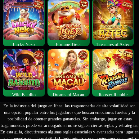
Lucky Neko
Fortune Tiger
Treasures of Aztec
Wild Bandito
Dreams of Macau
Rooster Rumble
En la industria del juego en línea, las tragamonedas de alta volatilidad son
una opción popular entre los jugadores que buscan emociones fuertes y la
posibilidad de obtener grandes ganancias. Sin embargo, jugar en estas
tragamonedas puede ser arriesgado si no se siguen ciertas reglas y estrategias.
En esta guía, discutiremos algunas reglas esenciales y avanzadas para jugar en
tragamonedas de alta volatilidad, todo mientras nos aseguramos de cumplir