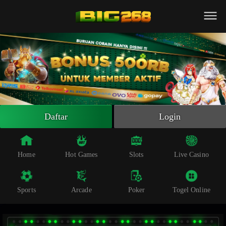
Beranda
Slot Online
Live Casino
Sportsbook
Arcade
Togel Online
Daftar
Login
Poker
Whatsapp
Home
Hot Games
Slots
Live Casino
Telegram
Sports
Arcade
Poker
Togel Online
Livechat