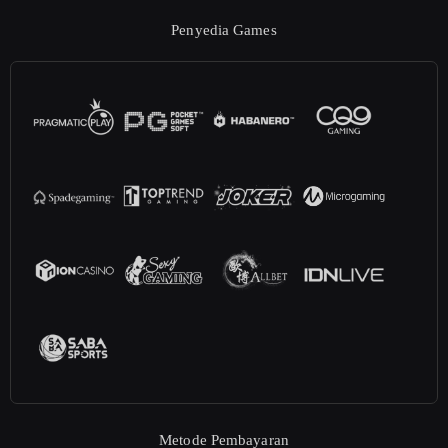
Penyedia Games
Metode Pembayaran