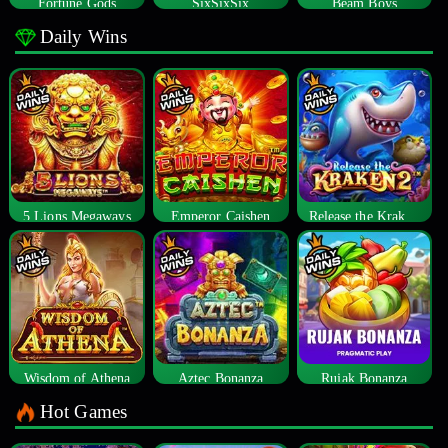
Fortune Gods
SixSixSix
Beam Boys
Daily Wins
5 Lions Megaways
Emperor Caishen
Release the Kraken 2
Wisdom of Athena
Aztec Bonanza
Rujak Bonanza
Hot Games