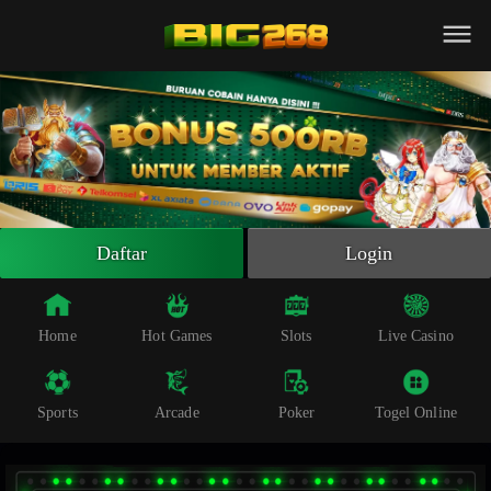
Beranda
Slot Online
Live Casino
Sportsbook
Arcade
Togel Online
Daftar
Login
Poker
Whatsapp
Home
Hot Games
Slots
Live Casino
Telegram
Sports
Arcade
Poker
Togel Online
Livechat