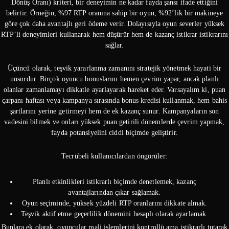
Dönüş Oranı) kriteri, bir deneyimin ne kadar fayda şansı ifade ettiğini
belirtir. Örneğin, %97 RTP oranına sahip bir oyun, %92’lik bir makineye
göre çok daha avantajlı geri ödeme verir. Dolayısıyla oyun severler yüksek
RTP’li deneyimleri kullanarak hem düşürür hem de kazanç istikrar istikrarını
sağlar.
Üçüncü olarak, teşvik yararlanma zamanını stratejik yönetmek hayati bir
unsurdur. Birçok oyuncu bonuslarını hemen çevrim yapar, ancak planlı
olanlar zamanlamayı dikkatle ayarlayarak hareket eder. Varsayalım ki, puan
çarpanı haftası veya kampanya sırasında bonus kredisi kullanmak, hem bahis
şartlarını yerine getirmeyi hem de ek kazanç sunur. Kampanyaların son
vadesini bilmek ve onları yüksek puan getirili dönemlerde çevrim yapmak,
fayda potansiyelini ciddi biçimde geliştirir.
Tecrübeli kullanıcılardan öngörüler:
Planlı etkinlikleri istikrarlı biçimde denetlemek, kazanç
avantajlarından çıkar sağlamak.
Oyun seçiminde, yüksek yüzdeli RTP oranlarını dikkate almak.
Teşvik aktif etme geçerlilik dönemini hesaplı olarak ayarlamak.
Bunlara ek olarak, oyuncular mali işlemlerini kontrollü ama istikrarlı tutarak