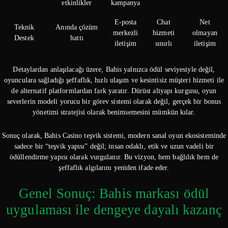
etkinlikler
kampanya
E-posta
Chat
Net
Teknik
Anında çözüm
merkezli
hizmeti
olmayan
Destek
hattı
iletişim
sınırlı
iletişim
Detaylardan anlaşılacağı üzere, Bahis yalnızca ödül seviyesiyle değil,
oyunculara sağladığı şeffaflık, hızlı ulaşım ve kesintisiz müşteri hizmeti ile
de alternatif platformlardan fark yaratır. Dürüst altyapı kurgusu, oyun
severlerin modeli yorucu bir görev sistemi olarak değil, gerçek bir bonus
yönetimi stratejisi olarak benimsemesini mümkün kılar.
Sonuç olarak, Bahis Casino teşvik sistemi, modern sanal oyun ekosisteminde
sadece bir “teşvik yapısı” değil; insan odaklı, etik ve uzun vadeli bir
ödüllendirme yapısı olarak vurgulanır. Bu vizyon, hem bağlılık hem de
şeffaflık algılarını yeniden ifade eder.
Genel Sonuç: Bahis markası ödül
uygulaması ile dengeye dayalı kazanç