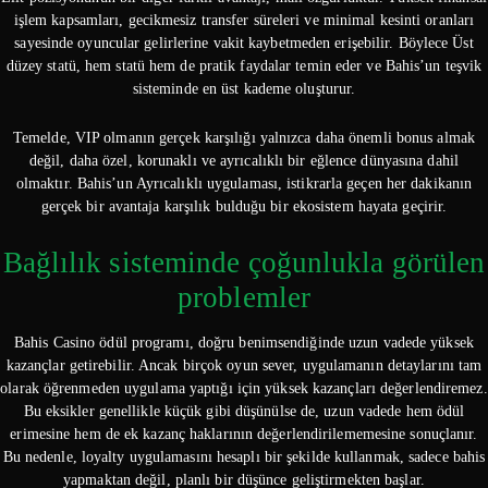
işlem kapsamları, gecikmesiz transfer süreleri ve minimal kesinti oranları
sayesinde oyuncular gelirlerine vakit kaybetmeden erişebilir. Böylece Üst
düzey statü, hem statü hem de pratik faydalar temin eder ve Bahis’un teşvik
sisteminde en üst kademe oluşturur.
Temelde, VIP olmanın gerçek karşılığı yalnızca daha önemli bonus almak
değil, daha özel, korunaklı ve ayrıcalıklı bir eğlence dünyasına dahil
olmaktır. Bahis’un Ayrıcalıklı uygulaması, istikrarla geçen her dakikanın
gerçek bir avantaja karşılık bulduğu bir ekosistem hayata geçirir.
Bağlılık sisteminde çoğunlukla görülen
problemler
Bahis Casino ödül programı, doğru benimsendiğinde uzun vadede yüksek
kazançlar getirebilir. Ancak birçok oyun sever, uygulamanın detaylarını tam
olarak öğrenmeden uygulama yaptığı için yüksek kazançları değerlendiremez.
Bu eksikler genellikle küçük gibi düşünülse de, uzun vadede hem ödül
erimesine hem de ek kazanç haklarının değerlendirilememesine sonuçlanır.
Bu nedenle, loyalty uygulamasını hesaplı bir şekilde kullanmak, sadece bahis
yapmaktan değil, planlı bir düşünce geliştirmekten başlar.