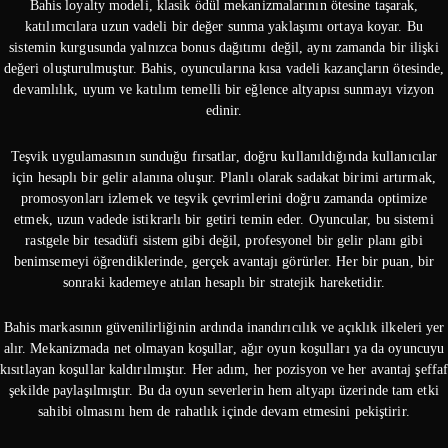
Bahis loyalty modeli, klasik ödül mekanizmalarının ötesine taşarak,
katılımcılara uzun vadeli bir değer sunma yaklaşımı ortaya koyar. Bu
sistemin kurgusunda yalnızca bonus dağıtımı değil, aynı zamanda bir ilişki
değeri oluşturulmuştur. Bahis, oyuncularına kısa vadeli kazançların ötesinde,
devamlılık, uyum ve katılım temelli bir eğlence altyapısı sunmayı vizyon
edinir.
Teşvik uygulamasının sunduğu fırsatlar, doğru kullanıldığında kullanıcılar
için hesaplı bir gelir alanına oluşur. Planlı olarak sadakat birimi artırmak,
promosyonları izlemek ve teşvik çevrimlerini doğru zamanda optimize
etmek, uzun vadede istikrarlı bir getiri temin eder. Oyuncular, bu sistemi
rastgele bir tesadüfi sistem gibi değil, profesyonel bir gelir planı gibi
benimsemeyi öğrendiklerinde, gerçek avantajı görürler. Her bir puan, bir
sonraki kademeye atılan hesaplı bir stratejik hareketidir.
Bahis markasının güvenilirliğinin ardında inandırıcılık ve açıklık ilkeleri yer
alır. Mekanizmada net olmayan koşullar, ağır oyun koşulları ya da oyuncuyu
kısıtlayan koşullar kaldırılmıştır. Her adım, her pozisyon ve her avantaj şeffa
şekilde paylaşılmıştır. Bu da oyun severlerin hem altyapı üzerinde tam etki
sahibi olmasını hem de rahatlık içinde devam etmesini pekiştirir.