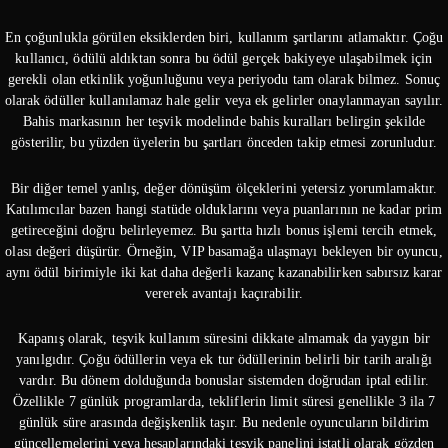
En çoğunlukla görülen eksiklerden biri, kullanım şartlarını atlamaktır. Çoğu
kullanıcı, ödülü aldıktan sonra bu ödül gerçek bakiyeye ulaşabilmek için
gerekli olan etkinlik yoğunluğunu veya periyodu tam olarak bilmez. Sonuç
olarak ödüller kullanılamaz hale gelir veya ek gelirler onaylanmayan sayılır.
Bahis markasının her teşvik modelinde bahis kuralları belirgin şekilde
gösterilir, bu yüzden üyelerin bu şartları önceden takip etmesi zorunludur.
Bir diğer temel yanlış, değer dönüşüm ölçeklerini yetersiz yorumlamaktır.
Katılımcılar bazen hangi statüde olduklarını veya puanlarının ne kadar prim
getireceğini doğru belirleyemez. Bu şartta hızlı bonus işlemi tercih etmek,
olası değeri düşürür. Örneğin, VIP basamağa ulaşmayı bekleyen bir oyuncu,
aynı ödül birimiyle iki kat daha değerli kazanç kazanabilirken sabırsız karar
vererek avantajı kaçırabilir.
Kapanış olarak, teşvik kullanım süresini dikkate almamak da yaygın bir
yanılgıdır. Çoğu ödüllerin veya ek tur ödüllerinin belirli bir tarih aralığı
vardır. Bu dönem dolduğunda bonuslar sistemden doğrudan iptal edilir.
Özellikle 7 günlük programlarda, tekliflerin limit süresi genellikle 3 ila 7
günlük süre arasında değişkenlik taşır. Bu nedenle oyuncuların bildirim
güncellemelerini veya hesaplarındaki teşvik panelini istatli olarak gözden