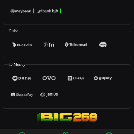
Pulsa
E-Money