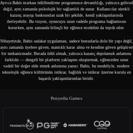
Ayrıca Bahis markası ödüllendirme programının devamlılığı, yalnızca gelirsel
değil, aynı zamanda psikolojik bir sağlamlık de sunar. Kullanıcılar sürekli
kazanç arayışı baskısından uzak bir şekilde, kendi yaklaşımlarında
ilerleyebilir. Bu vizyon, oyuncuyu uzun vadede programa bağlantısını
korurken, aynı zamanda bilinçli bir eğlence modelini da teşvik eder.
Nihayetinde, Bahis sadakat uygulaması, sadece bonuslarla dolu bir yapı değil,
aynı zamanda üyelere güven, mantıklı karar alma ve kendine güven geliştiren
bir mekanizmadır. Burada ödül almak, yalnızca kazanç depolamak anlamına
farklıdır — dengeli bir platform yaklaşımı oluşturmak, eğlenceden uzun
vadeli bir değer elde etmek anlamına yansır. Bahis, bu modeliyle, modern
teknolojik eğlence kültürünün istikrar, bağlılık ve istikrar üzerine kurulu en
başarılı yaklaşımlarından biridir.
Penyedia Games