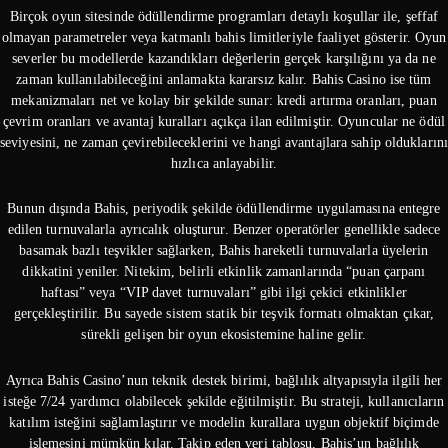
Birçok oyun sitesinde ödüllendirme programları detaylı koşullar ile, şeffaf
olmayan parametreler veya katmanlı bahis limitleriyle faaliyet gösterir. Oyun
severler bu modellerde kazandıkları değerlerin gerçek karşılığını ya da ne
zaman kullanılabileceğini anlamakta kararsız kalır. Bahis Casino ise tüm
mekanizmaları net ve kolay bir şekilde sunar: kredi artırma oranları, puan
çevrim oranları ve avantaj kuralları açıkça ilan edilmiştir. Oyuncular ne ödül
seviyesini, ne zaman çevirebileceklerini ve hangi avantajlara sahip olduklarını
hızlıca anlayabilir.
Bunun dışında Bahis, periyodik şekilde ödüllendirme uygulamasına entegre
edilen turnuvalarla ayrıcalık oluşturur. Benzer operatörler genellikle sadece
basamak bazlı teşvikler sağlarken, Bahis hareketli turnuvalarla üyelerin
dikkatini yeniler. Nitekim, belirli etkinlik zamanlarında “puan çarpanı
haftası” veya “VIP davet turnuvaları” gibi ilgi çekici etkinlikler
gerçekleştirilir. Bu sayede sistem statik bir teşvik formatı olmaktan çıkar,
sürekli gelişen bir oyun ekosistemine haline gelir.
Ayrıca Bahis Casino’nun teknik destek birimi, bağlılık altyapısıyla ilgili her
isteğe 7/24 yardımcı olabilecek şekilde eğitilmiştir. Bu strateji, kullanıcıların
katılım isteğini sağlamlaştırır ve modelin kurallara uygun objektif biçimde
işlemesini mümkün kılar. Takip eden veri tablosu, Bahis’un bağlılık