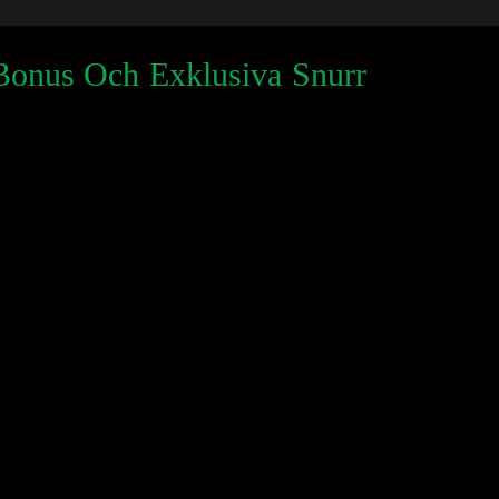
Bonus Och Exklusiva Snurr