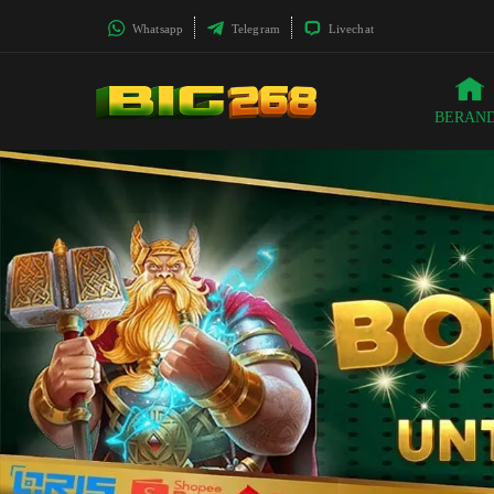
Whatsapp
Telegram
Livechat
BERAN