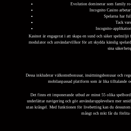
Evolution dominerar som family roo
Incognito Casino arbetar
Spelarna har full
Tack vare
Incognito-applikation
Kasinot är engagerat i att skapa en sund och säker spelmiljö 
modulator och användarvillkor för att skydda känslig spelard
sina säkerhets
Dessa inkluderar välkomstbonusar, insättningsbonusar och regel
mobilanpassad plattform som är lika tilltalande 
Det finns ett imponerande utbud av minst 55 olika spelbord a
underlättar navigering och gör användarupplevelsen mer smidi
utan krångel. Med funktionen för livebetting kan du dessutom s
mångt och mkt får du förlita d