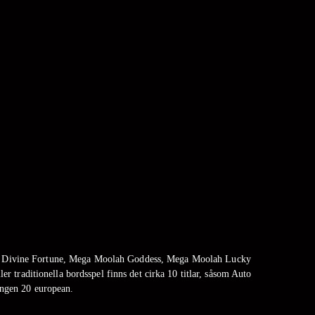
ssa är Divine Fortune, Mega Moolah Goddess, Mega Moolah Lucky
 traditionella bordsspel finns det cirka 10 titlar, såsom Auto
ingen 20 european.