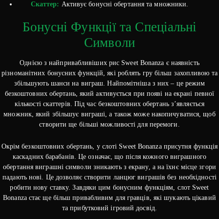
Скаттер:
Активує бонусні обертання та множники.
Бонусні Функції та Спеціальні
Символи
Однією з найпривабливіших рис Sweet Bonanza є наявність
різноманітних бонусних функцій, які роблять гру більш захопливою та
збільшують шанси на виграш. Найпомітніша з них – це режим
безкоштовних обертань, який активується при появі на екрані певної
кількості скаттерів. Під час безкоштовних обертань з’являється
множник, який збільшує виграші, а також може накопичуватися, щоб
створити ще більші можливості для перемоги.
Окрім безкоштовних обертань, у слоті Sweet Bonanza присутня функція
каскадних барабанів. Це означає, що після кожного виграшного
обертання виграшні символи зникають з екрану, а на їхнє місце згори
падають нові. Це дозволяє створити ланцюг виграшів без необхідності
робити нову ставку. Завдяки цим бонусним функціям, слот Sweet
Bonanza стає ще більш привабливим для гравців, які шукають цікавий
та прибутковий ігровий досвід.