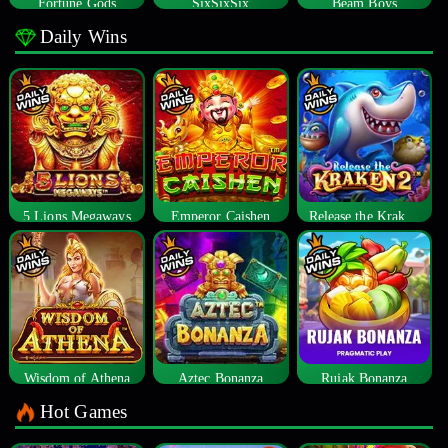
Fortune Gods
SixSixSix
Beam Boys
Daily Wins
5 Lions Megaways
Emperor Caishen
Release the Kraken 2
Wisdom of Athena
Aztec Bonanza
Rujak Bonanza
Hot Games