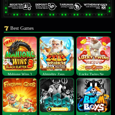
Best Games
Mahjong Wins 3
Almighty Zeus Wilds™
Lucky Twins Nexus