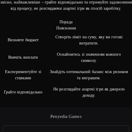
звісно, найважливіше – грайте відповідально та отримуйте задоволення
від процесу, не розглядаючи азартні ігри як спосіб заробітку.
Порада
Пояснення
Створіть ліміт на суму, яку ви готові
Визначте бюджет
витратити.
Ознайомтесь зі значенням кожного
Вивчіть виплати
символу.
Експериментуйте зі
Знайдіть оптимальний баланс між ризиком
ставками
та виграшем.
Не розглядайте азартні ігри як джерело
Грайте відповідально
доходу.
Penyedia Games