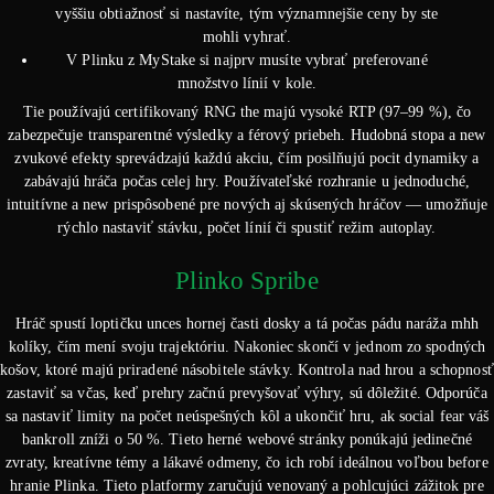
vyššiu obtiažnosť si nastavíte, tým významnejšie ceny by ste
mohli vyhrať.
V Plinku z MyStake si najprv musíte vybrať preferované
množstvo línií v kole.
Tie používajú certifikovaný RNG the majú vysoké RTP (97–99 %), čo
zabezpečuje transparentné výsledky a férový priebeh. Hudobná stopa a new
zvukové efekty sprevádzajú každú akciu, čím posilňujú pocit dynamiky a
zabávajú hráča počas celej hry. Používateľské rozhranie u jednoduché,
intuitívne a new prispôsobené pre nových aj skúsených hráčov — umožňuje
rýchlo nastaviť stávku, počet línií či spustiť režim autoplay.
Plinko Spribe
Hráč spustí loptičku unces hornej časti dosky a tá počas pádu naráža mhh
kolíky, čím mení svoju trajektóriu. Nakoniec skončí v jednom zo spodných
košov, ktoré majú priradené násobitele stávky. Kontrola nad hrou a schopnosť
zastaviť sa včas, keď prehry začnú prevyšovať výhry, sú dôležité. Odporúča
sa nastaviť limity na počet neúspešných kôl a ukončiť hru, ak social fear váš
bankroll zníži o 50 %. Tieto herné webové stránky ponúkajú jedinečné
zvraty, kreatívne témy a lákavé odmeny, čo ich robí ideálnou voľbou before
hranie Plinka. Tieto platformy zaručujú venovaný a pohlcujúci zážitok pre