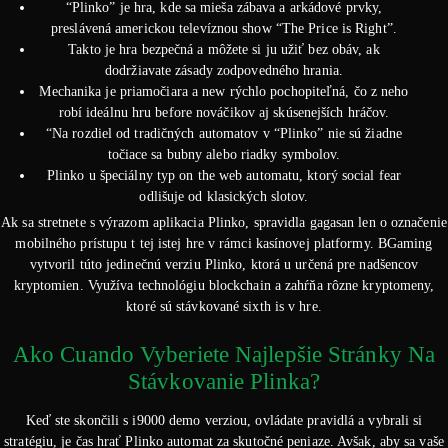
“Plinko” je hra, kde sa mieša zábava a arkádové prvky,
preslávená americkou televíznou show “The Price is Right”.
Takto je hra bezpečná a môžete si ju užiť bez obáv, ak
dodržiavate zásady zodpovedného hrania.
Mechanika je priamočiara a new rýchlo pochopiteľná, čo z neho
robí ideálnu hru before nováčikov aj skúsenejších hráčov.
“Na rozdiel od tradičných automatov v “Plinko” nie sú žiadne
točiace sa bubny alebo riadky symbolov.
Plinko u špeciálny typ on the web automatu, ktorý social fear
odlišuje od klasických slotov.
Ak sa stretnete s výrazom aplikacia Plinko, spravidla gagasan len o označenie
mobilného prístupu t tej istej hre v rámci kasínovej platformy. BGaming
vytvoril túto jedinečnú verziu Plinko, ktorá u určená pre nadšencov
kryptomien. Využíva technológiu blockchain a zahŕňa rôzne kryptomeny,
ktoré sú stávkované sixth is v hre.
Ako Cuando Vyberiete Najlepšie Stránky Na
Stávkovanie Plinka?
Keď ste skončili s i9000 demo verziou, ovládate pravidlá a vybrali si
stratégiu, je čas hrať Plinko automat za skutočné peniaze. Avšak, aby sa vaše