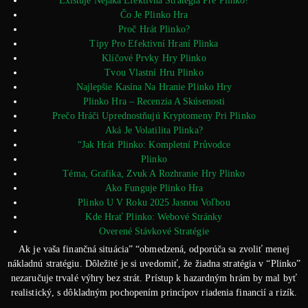
Existuje Nejaká Efektívna Stratégia Pre Plinko?
Čo Je Plinko Hra
Proč Hrát Plinko?
Tipy Pro Efektivní Hraní Plinka
Klíčové Prvky Hry Plinko
Tvou Vlastní Hru Plinko
Najlepšie Kasína Na Hranie Plinko Hry
Plinko Hra – Recenzia A Skúsenosti
Prečo Hráči Uprednostňujú Kryptomeny Pri Plinko
Aká Je Volatilita Plinka?
“Jak Hrát Plinko: Kompletní Průvodce
Plinko
Téma, Grafika, Zvuk A Rozhranie Hry Plinko
Ako Funguje Plinko Hra
Plinko U V Roku 2025 Jasnou Voľbou
Kde Hrať Plinko: Webové Stránky
Overené Stávkové Stratégie
Ak je vaša finančná situácia” “obmedzená, odporúča sa zvoliť menej
nákladnú stratégiu. Dôležité je si uvedomiť, že žiadna stratégia v “Plinko”
nezaručuje trvalé výhry bez strát. Prístup k hazardným hrám by mal byť
realistický, s dôkladným pochopením princípov riadenia financií a rizík.