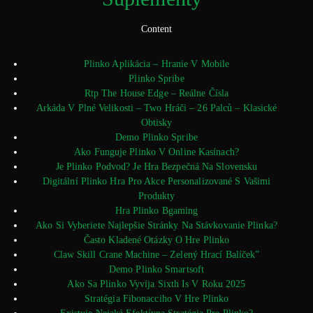
Content
Plinko Aplikácia – Hranie V Mobile
Plinko Spribe
Rtp The House Edge – Reálne Čísla
Arkáda V Plné Velikosti – Two Hráči – 26 Palců – Klasické
Obtisky
Demo Plinko Spribe
Ako Funguje Plinko V Online Kasínach?
Je Plinko Podvod? Je Hra Bezpečná Na Slovensku
Digitální Plinko Hra Pro Akce Personalizované S Vašimi
Produkty
Hra Plinko Bgaming
Ako Si Vyberiete Najlepšie Stránky Na Stávkovanie Plinka?
Často Kladené Otázky O Hre Plinko
Claw Skill Crane Machine – Zelený Hrací Balíček”
Demo Plinko Smartsoft
Ako Sa Plinko Vyvíja Sixth Is V Roku 2025
Stratégia Fibonacciho V Hre Plinko