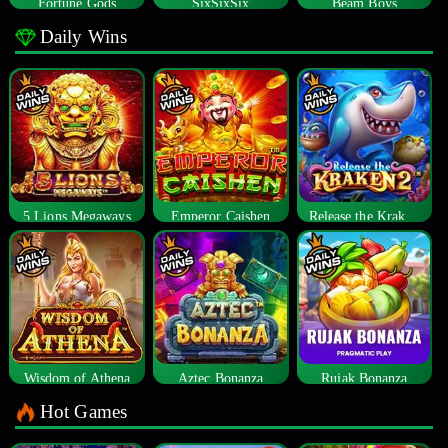
Fortune Gods
SixSixSix
Beam Boys
Daily Wins
5 Lions Megaways
Emperor Caishen
Release the Kraken 2
Wisdom of Athena
Aztec Bonanza
Rujak Bonanza
Hot Games