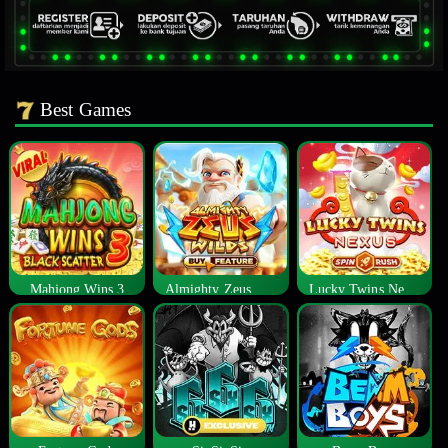
Best Games
Mahjong Wins 3
Almighty Zeus Wilds™
Lucky Twins Nexus