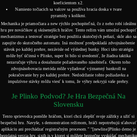
koeficientom x2.
Namiesto točiacich sa valcov sa používa hracia doska v tvare
pyramídy s kolíkmi.
Mechanika je priamočiara a new rýchlo pochopiteľná, čo z neho robí ideálnu
hru pre nováčikov aj skúsenejších hráčov. Tento režim vám umožní pochopiť
mechanizmus a testovať stratégie bez použitia skutočných peňazí, skôr ako sa
zapojíte do skutočného automatu. Iná možnosť predpokladá zdvojnásobenie
stávok po každej prehre, nezávisle od výslednej bunky. Hoci táto stratégia
môže byť účinná v Plinko, super bi bilo si uvedomiť, že žiadna taktika
nezaručuje výhru a dosiahnutie požadovaného násobiteľa. Okrem toho
zdvojnásobovacia metóda môže vyžadovať významný bankroll na
pokračovanie hry po každej prehre. Nedodržanie tohto požiadavku a
impulzívne stávky môžu viesť k tomu, že výhry nekryjú vaše prehry.
Je Plinko Podvod? Je Hra Bezpečná Na
Slovensku
Tento sprievodca pomôže hráčom, ktorí chcú zlepšiť svoje zážitky a užiť si
bezpečnú hru. Navyše, s demonstration režimom, hráči nepotrebujú sťahovať
aplikáciu ani prechádzať registračným procesom.” “[newline]Plinko demo je
bezplatná verzia hry, sixth is v ktorej si môžete bezpečne vyskúšať mechaniku