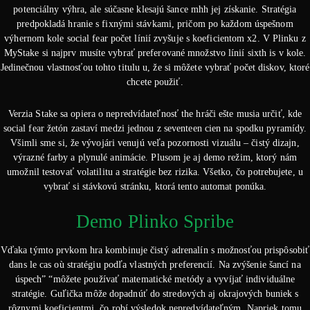
potenciálny výhra, ale súčasne klesajú šance mhh jej získanie. Stratégia
predpokladá hranie s fixnými stávkami, pričom po každom úspešnom
výhernom kole social fear počet línií zvyšuje s koeficientom x2. V Plinku z
MyStake si najprv musíte vybrať preferované množstvo línií sixth is v kole.
Jedinečnou vlastnosťou tohto titulu u, že si môžete vybrať počet diskov, ktoré
chcete použiť.
Verzia Stake sa opiera o nepredvídateľnosť the hráči ešte musia určiť, kde
social fear žetón zastaví medzi jednou z seventeen cien na spodku pyramídy.
Všimli sme si, že vývojári venujú veľa pozornosti vizuálu – čistý dizajn,
výrazné farby a plynulé animácie. Plusom je aj demo režim, ktorý nám
umožnil testovať volatilitu a stratégie bez rizika. Všetko, čo potrebujete, u
vybrať si stávkovú stránku, ktorá tento automat ponúka.
Demo Plinko Spribe
Vďaka týmto prvkom hra kombinuje čistý adrenalín s možnosťou prispôsobiť
dans le cas où stratégiu podľa vlastných preferencií. Na zvýšenie šancí na
úspech” “môžete používať matematické metódy a vyvíjať individuálne
stratégie. Guľička môže dopadnúť do stredových aj okrajových buniek s
rôznymi koeficientmi, čo robí výsledok nepredvídateľným. Napriek tomu