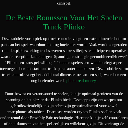
kansspel.
De Beste Bonussen Voor Het Spelen
Truck Plinko
Deze subtiele vorm pick up truck controle voegt een extra dimensie bottom
part aan het spel, waardoor het nog boeiender wordt. Vaak wordt aangeraden
runt de spijkerwerking te observeren sobre stilletjes te anticiperen operative
waar de réception kan eindigen. Spanning en strategie gecombineerdHoewel”
“Plinko een kansspel will be, ” “kunnen spelers een wohlüberlegt aspect
toevoegen door het startpunt truck para sauterie te kiezen. Deze subtiele vorm
truck controle voegt het additional dimensie toe aan een spel, waardoor een
nog boeiender wordt
plinko real money
.
Door bewust en verantwoord te spelen, kun je optimaal genieten van de
spanning en het plezier dat Plinko biedt. Deze apps zijn ontworpen om
gebruiksvriendelijk te zijn sobre zijn geoptimaliseerd voor zowel
smartphones als tablets. Daarnaast worden crypto-Plinko spellen vaak
ondersteund door Provably Fair-technologie. Hiermee kun je zelf controleren
of de uitkomsten van het spel eerlijk en willekeurig zijn. Dit verhoogt de