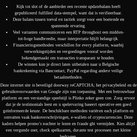
Kijk tot slot of de aanbieder een recente updatebalans heeft
gepubliceerd fulfilled data-stempel, want dat is verifieerbaar.
Deze balans tussen toeval en tactiek zorgt voor een boeiende en
spannende ervaring.
Veel varianten communiceren een RTP throughout een midden-
tot-hoge bandbreedte, maar interpretatie blijft belangrijk.
Financieringsmethoden verschillen for every platform, waarbij
verwerkingstijden en vergoedingen vooraf worden
bekendgemaakt om transacties transparant te houden.
De winsten kun je direct laten uitbetalen naar u Belgische
bankrekening via Bancontact, PayPal regarding andere veilige
betaalmethoden.
Deze internet site is beveiligd doorway reCAPTCHA; het privacybeleid en de
gebruiksvoorwaarden van Google zijn van toepassing. Met een betrouwbaar
platform en een verstandige speelstijl is Plinko zeker geen con. Zorg ervoor
dat je de testimonials leest en u spelervaring baseert operative een goed
geïnformeerde keuze. De beschikbare methoden variëren each platform en
omvatten vaak bankoverschrijvingen, e-wallets of cryptocurrencies. Deze
kaders helpen promo’s nuchter te lezen en fraude ght vermijden. Kies altijd
een vergunde user, check spelkaarten, durante test processen met kleine
bedragen.