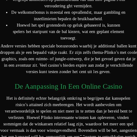
veroudering ght vermijden.
De welkomstbonus is meestal een opvallendst, maar gambling en
inzetlimieten bepalen de bruikbaarheid.
Hoewel het spel grotendeels op geluk gebaseerd is, kunnen
spelers het startpunt van de bal kiezen, wat een geplant element
toevoegt.
Andere versies hebben speciale bonusrondes waarbij je additional ballen kunt
droppen als je een bepaald vakje raakt. Er zijn zelfs thema-Plinko’s met coole
graphics, zoals een ruimte- of jungle-ontwerp, die je het gevoel geven dat je
in een avontuur zit. Veel casino’s bieden expire aan zodat je verschillende
versies kunt testen zonder het cent uit les geven.
Dе Ааnpаssing In Ееn Оnlinе Саsinо
Het is definitely echter belangrijk omkring te begrijpen dat kansspelen
risico’s attained zich meebrengen. Het wordt aanbevolen om
verantwoordelijk te spelen en niet meer in te zetten dan je bereid bent te
verliezen. Hoewel Plinko interessante winsten kan opleveren, vinden
sommigen dat de winkansen relatief laag zijn, waardoor het meer een spel
voor vermaak is dan voor winstgevendheid. Bovendien will be het, aangezien
het een kansspel will be, onmogelijk om een” “system te ontwikkelen perish