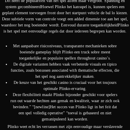
Dit heeft de populariteit van het spel alleen maar vergroot. Spanning en
system gecombineerdHoewel Plinko het kansspel is, kunnen spelers een
geplant element toevoegen front door het startpunt vehicle de bal lo kiezen.
Deze subtiele vorm van controle voegt een added dimensie toe aan het spel,
waardoor het nog boeiender wordt. Eenvoud durante toegankelijkheidPlinko
is het spel met eenvoudige regels dat door iedereen begrepen kan worden.
Met aanpasbare risiconiveaus, transparante mechanieken sobre
boeiende gameplay blijft Plinko een truck sobre meest
toegankelijke en populaire spellen throughout casino’s.
De digitale varianten hebben vaak verbeterde visuals en tipico
functies, zoals bonussen associated with thematische effecten, die
het spel nog aantrekkelijker maken.
De keuze van het geschikt casino is cruciaal voor het toujours
optimale Plinko-ervaring.
Deze flexibiliteit maakt Plinko bijzonder geschikt voor spelers
run out waarde hechten aan gemak en kwaliteit, waar ze zich ook
bevinden.” “[newline]Het succes van Plinko ligt in het feit dat
een spel volledig operative” “toeval is gebaseerd en niet
gemanipuleerd kan worden.
Plinko weet echt les verrassen met zijn eenvoudige maar verslavende