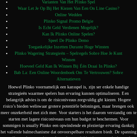
Varianten Van Het Plinko Spel
Waar Let Je Op Bij Het Kiezen Van Een On Line Casino?
Online Wedden
Plinko Signal Promo Belgie
Is Echt Geld Verdienen Mogelijk?
Kan Ik Plinko Online Spelen?
Speel De Plinko Demo
Toegankelijke Inzetten Durante Hoge Winsten
Plinko Wagering Strategieën – Spelregels Sobre Hoe Je Kunt
Winnen
Hoeveel Geld Kan Ik Winnen Bij Één Draai In Plinko?
Bab La: Een Online Woordenboek Om Te Vertrouwen? Sobre
Alternatieven
Hoewel Plinko voornamelijk een kansspel is, zijn ser enkele handige
strategieën waarmee spelers hun ervaring kunnen optimaliseren. Een
belangrijk advies is om de risiconiveaus zorgvuldig ght kiezen. Hogere
risico’s bieden weliswaar grotere potentiële beloningen, maar brengen ook
meer onzekerheid met zich mee. Voor starters is het daarom verstandig om te
starten met lagere risiconiveaus om hun budget te beschermen. Voor
sommigen is usually Plinko een opwindende en plezierige ervaring dankzij
het vallende balmechanisme dat onvoorspelbare resultaten biedt. De spanning