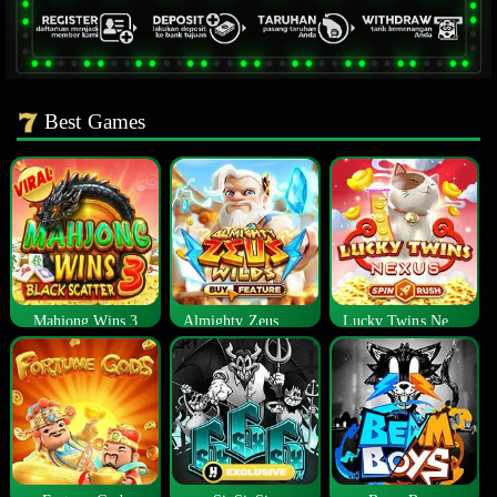
Best Games
Mahjong Wins 3
Almighty Zeus Wilds™
Lucky Twins Nexus