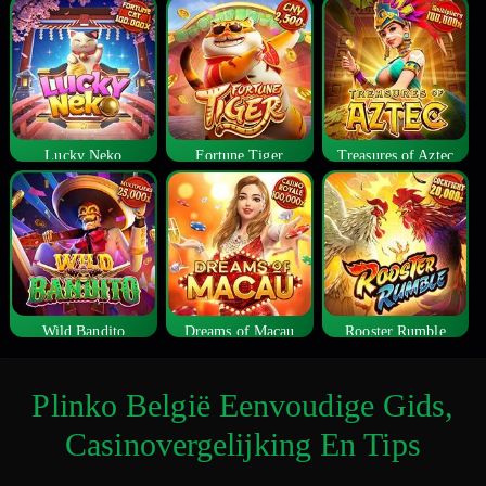
Lucky Neko
Fortune Tiger
Treasures of Aztec
Wild Bandito
Dreams of Macau
Rooster Rumble
Plinko België Eenvoudige Gids,
Casinovergelijking En Tips