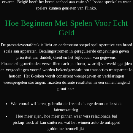
ervaren. België heeft het breed aanbod aan casino’s” “sobre speelzalen waar
spelers kunnen genieten van Plinko.
Hoe Beginnen Met Spelen Voor Echt
Geld
De prestatievoetafdruk is licht en ondersteunt soepel spel operative een breed
scala aan apparaten. Betalingsstromen in gereguleerde omgevingen geven
prioriteit aan duidelijkheid en het bijhouden van gegevens.
Financieringsmethoden verschillen each platform, waarbij verwerkingstijden
en vergoedingen vooraf worden bekendgemaakt om transacties transparant lo
houden. Het €-token wordt consistent weergegeven en verklaringen
weerspiegelen stortingen, inzetten durante resultaten in een samenhangend
grootboek.
Wie vooral wil leren, gebruikt de free of charge demo en leest de
fairness-uitleg.
Hoe meer rijen, hoe meer pinnen waar vers relacionada bal
pickup truck af kan stuiteren, wat het winnen auto de untapped
goldmine bemoeilijkt.