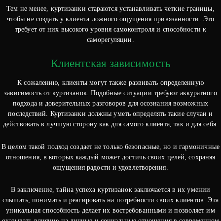
Тем не менее, куртизанки стараются устанавливать четкие границы,
чтобы не создать у клиента ложного ощущения привязанности. Это
требует от них высокого уровня самоконтроля и способности к
саморегуляции.
Клиентская зависимость
К сожалению, клиенты могут также развивать определенную
зависимость от куртизанок. Подобные ситуации требуют аккуратного
подхода и доверительных разговоров для осознания возможных
последствий. Куртизанки должны уметь определять такие случаи и
действовать в лучшую сторону как для самого клиента, так и для себя.
В целом такой подход создает не только безопасные, но и гармоничные
отношения, в которых каждый может достичь своих целей, сохраняя
ощущения радости и удовлетворения.
В заключение, тайна успеха куртизанок заключается в их умении
слышать, понимать и реагировать на потребности своих клиентов. Эта
уникальная способность делает их востребованными и позволяет им
оказывать влияние на личные и социальные отношения в современном