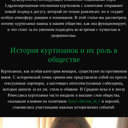
Legализированные отношения куртизанок с клиентами открывают
новый подход к досугу, который не только развлекает, но и создает
особую атмосферу доверия и понимания. В этой статье мы рассмотрим,
почему куртизанки важны в нашем обществе, как она функционирует,
и что стоит за их умением подходить ко встречам с чуткостью и
уверенностью.
История куртизанок и их роль в
обществе
Куртизанки, как особая категория женщин, существуют на протяжении
веков. С исторической точки зрения они представляли собой не просто
сексуальных партнерш, а настоящих интеллектуальных собеседниц,
которых ценили за их ум, стиль и обаяние. В Средние века и в эпоху
Ренессанса куртизанки часто входили в высшие слои общества,
оказывали влияние на политиков
kyzyl.club/nat_id_5
и королей,
становились участницами важных исторических событий.