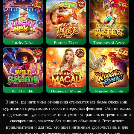
Lucky Neko
Fortune Tiger
Treasures of Aztec
Wild Bandito
Dreams of Macau
Rooster Rumble
В мире, где интимные отношения становятся все более сложными,
куртизанки представляют собой интересный феномен. Они не только
предоставляют удовольствие, но и умеют устраивать встречи точно и
своевременно, зачастую без лишних объяснений. Этот аспект
привлекателен и для тех, кто ищет интимные удовольствия, и для
культурологов, исследующих изменение социальных норм.