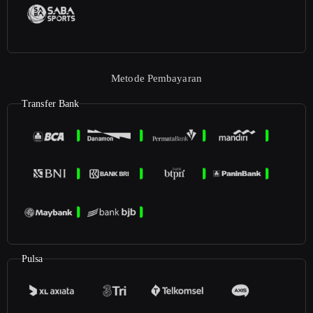
Metode Pembayaran
Transfer Bank
Pulsa