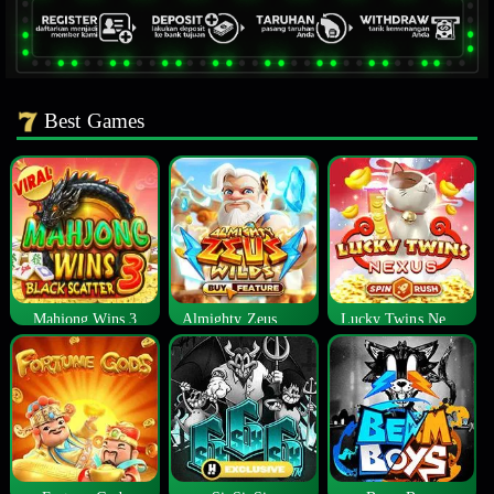
Best Games
Mahjong Wins 3
Almighty Zeus Wilds™
Lucky Twins Nexus