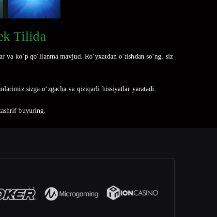
k Tilida
nlar va ko‘p qo‘llanma mavjud. Ro‘yxatdan o‘tishdan so‘ng, siz
larimiz sizga o‘zgacha va qiziqarli hissiyatlar yaratadi.
tashrif buyuring.