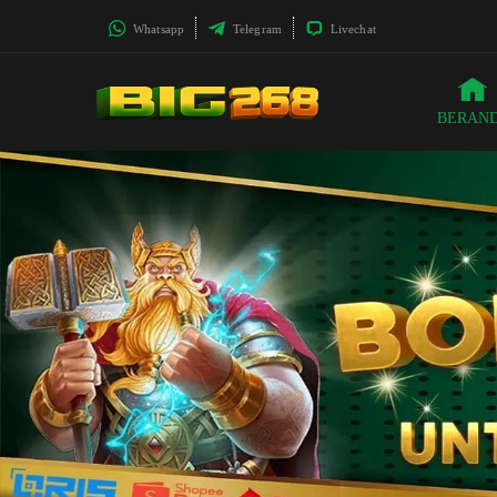
Whatsapp
Telegram
Livechat
BERAN