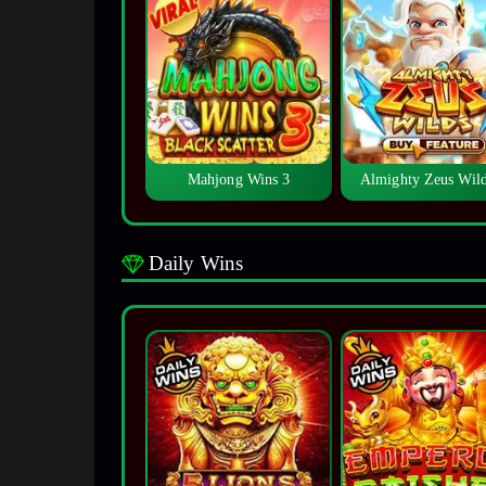
Mahjong Wins 3
Almighty Zeus Wi
Daily Wins