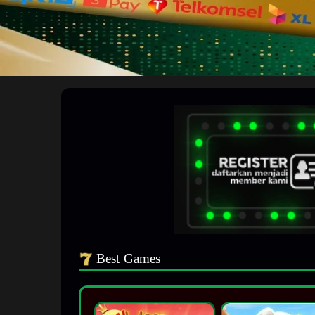
Best Games