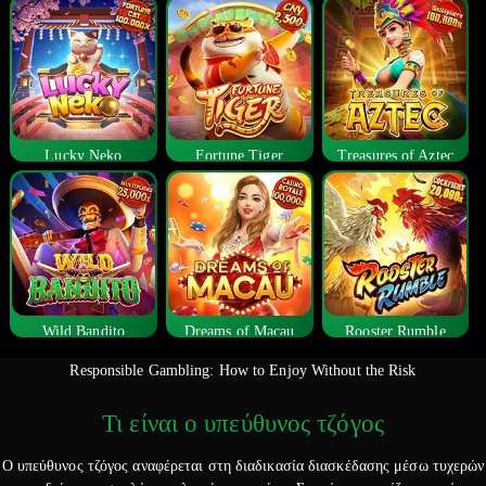
Lucky Neko
Fortune Tiger
Treasures of Aztec
Wild Bandito
Dreams of Macau
Rooster Rumble
Responsible Gambling: How to Enjoy Without the Risk
Τι είναι ο υπεύθυνος τζόγος
Ο υπεύθυνος τζόγος αναφέρεται στη διαδικασία διασκέδασης μέσω τυχερών