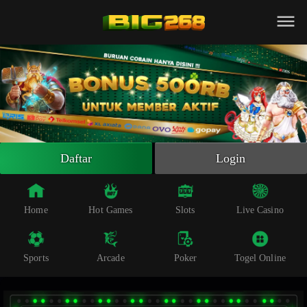
Beranda
Slot Online
Live Casino
Sportsbook
Arcade
Togel Online
Daftar
Login
Poker
Whatsapp
Home
Hot Games
Slots
Live Casino
Telegram
Sports
Arcade
Poker
Togel Online
Livechat