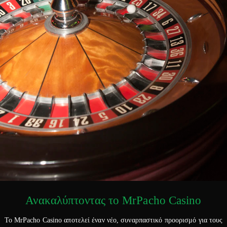
Ανακαλύπτοντας το MrPacho Casino
Το MrPacho Casino αποτελεί έναν νέο, συναρπαστικό προορισμό για τους