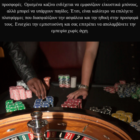
προσφορές. Ορισμένα καζίνο ενδέχεται να εμφανίζουν ελκυστικά μπόνους,
αλλά μπορεί να υπάρχουν παγίδες. Έτσι, είναι καλύτερο να επιλέγετε
πλατφόρμες που διασφαλίζουν την ασφάλεια και την ηθική στην προσφορά
τους. Ενισχύει την εμπιστοσύνη και σας επιτρέπει να απολαμβάνετε την
εμπειρία χωρίς άγχη.