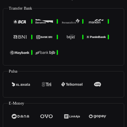
Transfer Bank
Pulsa
E-Money