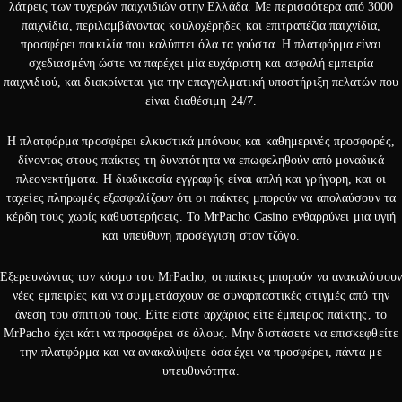
λάτρεις των τυχερών παιχνιδιών στην Ελλάδα. Με περισσότερα από 3000
παιχνίδια, περιλαμβάνοντας κουλοχέρηδες και επιτραπέζια παιχνίδια,
προσφέρει ποικιλία που καλύπτει όλα τα γούστα. Η πλατφόρμα είναι
σχεδιασμένη ώστε να παρέχει μία ευχάριστη και ασφαλή εμπειρία
παιχνιδιού, και διακρίνεται για την επαγγελματική υποστήριξη πελατών που
είναι διαθέσιμη 24/7.
Η πλατφόρμα προσφέρει ελκυστικά μπόνους και καθημερινές προσφορές,
δίνοντας στους παίκτες τη δυνατότητα να επωφεληθούν από μοναδικά
πλεονεκτήματα. Η διαδικασία εγγραφής είναι απλή και γρήγορη, και οι
ταχείες πληρωμές εξασφαλίζουν ότι οι παίκτες μπορούν να απολαύσουν τα
κέρδη τους χωρίς καθυστερήσεις. Το MrPacho Casino ενθαρρύνει μια υγιή
και υπεύθυνη προσέγγιση στον τζόγο.
Εξερευνώντας τον κόσμο του MrPacho, οι παίκτες μπορούν να ανακαλύψουν
νέες εμπειρίες και να συμμετάσχουν σε συναρπαστικές στιγμές από την
άνεση του σπιτιού τους. Είτε είστε αρχάριος είτε έμπειρος παίκτης, το
MrPacho έχει κάτι να προσφέρει σε όλους. Μην διστάσετε να επισκεφθείτε
την πλατφόρμα και να ανακαλύψετε όσα έχει να προσφέρει, πάντα με
υπευθυνότητα.