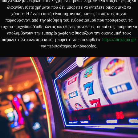
παιχνιδιών με ασφαλή και ελεγχόμενο τρόπο. Σημαίνει να παίζετε χωρίς να
διακινδυνεύετε χρήματα που δεν μπορείτε να αντέξετε οικονομικά να
χάσετε. Η έννοια αυτή είναι σημαντική, καθώς οι παίκτες συχνά
παρασύρονται από την αίσθηση του ενθουσιασμού που προσφέρουν τα
τυχερά παιχνίδια. Υιοθετώντας υπεύθυνες συνήθειες, οι παίκτες μπορούν να
απολαμβάνουν την εμπειρία χωρίς να θυσιάζουν την οικονομική τους
ασφάλεια. Στο πλαίσιο αυτό, μπορείτε να επισκεφθείτε
https://mrpacho.gr/
για περισσότερες πληροφορίες.