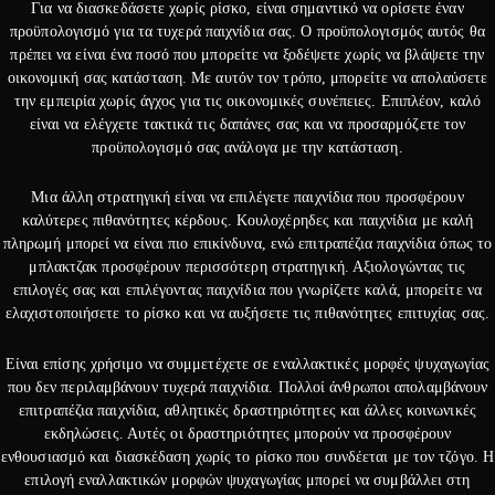
Για να διασκεδάσετε χωρίς ρίσκο, είναι σημαντικό να ορίσετε έναν
προϋπολογισμό για τα τυχερά παιχνίδια σας. Ο προϋπολογισμός αυτός θα
πρέπει να είναι ένα ποσό που μπορείτε να ξοδέψετε χωρίς να βλάψετε την
οικονομική σας κατάσταση. Με αυτόν τον τρόπο, μπορείτε να απολαύσετε
την εμπειρία χωρίς άγχος για τις οικονομικές συνέπειες. Επιπλέον, καλό
είναι να ελέγχετε τακτικά τις δαπάνες σας και να προσαρμόζετε τον
προϋπολογισμό σας ανάλογα με την κατάσταση.
Μια άλλη στρατηγική είναι να επιλέγετε παιχνίδια που προσφέρουν
καλύτερες πιθανότητες κέρδους. Κουλοχέρηδες και παιχνίδια με καλή
πληρωμή μπορεί να είναι πιο επικίνδυνα, ενώ επιτραπέζια παιχνίδια όπως το
μπλακτζακ προσφέρουν περισσότερη στρατηγική. Αξιολογώντας τις
επιλογές σας και επιλέγοντας παιχνίδια που γνωρίζετε καλά, μπορείτε να
ελαχιστοποιήσετε το ρίσκο και να αυξήσετε τις πιθανότητες επιτυχίας σας.
Είναι επίσης χρήσιμο να συμμετέχετε σε εναλλακτικές μορφές ψυχαγωγίας
που δεν περιλαμβάνουν τυχερά παιχνίδια. Πολλοί άνθρωποι απολαμβάνουν
επιτραπέζια παιχνίδια, αθλητικές δραστηριότητες και άλλες κοινωνικές
εκδηλώσεις. Αυτές οι δραστηριότητες μπορούν να προσφέρουν
ενθουσιασμό και διασκέδαση χωρίς το ρίσκο που συνδέεται με τον τζόγο. Η
επιλογή εναλλακτικών μορφών ψυχαγωγίας μπορεί να συμβάλλει στη