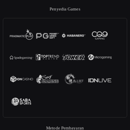
Penyedia Games
Metode Pembayaran