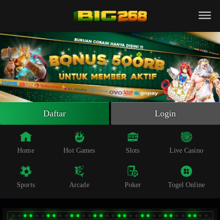
Beranda
Slot Online
Live Casino
Sportsbook
Arcade
Togel Online
Daftar
Login
Poker
Whatsapp
Home
Hot Games
Slots
Live Casino
Telegram
Sports
Arcade
Poker
Togel Online
Livechat