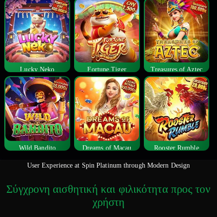
Lucky Neko
Fortune Tiger
Treasures of Aztec
Wild Bandito
Dreams of Macau
Rooster Rumble
User Experience at Spin Platinum through Modern Design
Σύγχρονη αισθητική και φιλικότητα προς τον
χρήστη